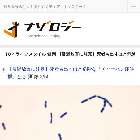
科学を好きな人を増やすメディア、ナゾロジー！
Love science , enjoy !
TOP
ライフスタイル
健康
【常温放置に注意】死者も出すほど危険
セレウス菌 - ナゾロジー
【常温放置に注意】死者も出すほど危険な「チャーハン症候
群」とは
(画像 2/5)