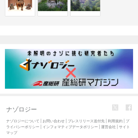
関連記事
ナゾロジー
ナゾロジーについて
|
お問い合わせ
|
プレスリリース送付先
|
利用規約
|
プ
ライバシーポリシー
|
インフォマティブデータポリシー
|
運営会社
|
サイト
マップ