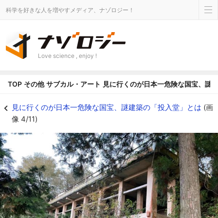
科学を好きな人を増やすメディア、ナゾロジー！
Love science , enjoy !
TOP
その他
サブカル・アート
見に行くのが日本一危険な国宝、謎
大山寺懸造を支える垂直の柱と横木 - ナゾロジー
見に行くのが日本一危険な国宝、謎建築の「投入堂」とは
(画
像 4/11)