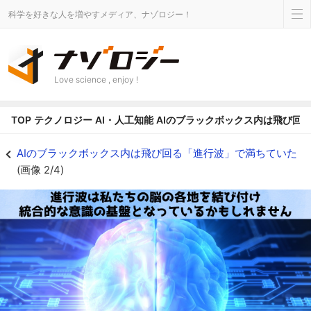
科学を好きな人を増やすメディア、ナゾロジー！
Love science , enjoy !
TOP
テクノロジー
AI・人工知能
AIのブラックボックス内は飛び回
脳とAIの内部を移動する不思議な「進行波」 - ナゾロジー
AIのブラックボックス内は飛び回る「進行波」で満ちていた
(画像 2/4)