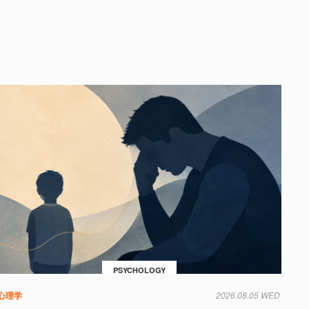
PSYCHOLOGY
心理学
2026.08.05 WED