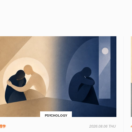
PSYCHOLOGY
理学
2026.08.06 THU