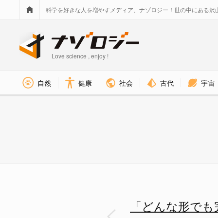
科学を好きな人を増やすメディア、ナゾロジー！世の中にある沢
Love science , enjoy !
社会
古代
宇宙
自然
健康
「どんな形でも完璧に固定できる
「どんな形でも