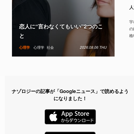
人
宇
恋人に“言わなくてもいい”2つのこ
の
と
格
心理学
心理学
社会
2026.08.06 THU
ナゾロジーの記事が「Googleニュース」で読めるよう
になりました！