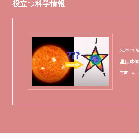
役立つ科学情報
2020.12.1
星は球体
宇宙
光