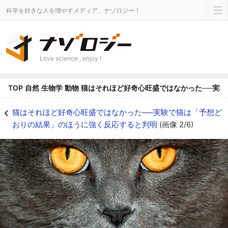
科学を好きな人を増やすメディア、ナゾロジー！
Love science , enjoy !
TOP
自然
生物学
動物
猫はそれほど好奇心旺盛ではなかった──実
実は猫は「ルーティン」も大切にする生き物 - ナゾロジー
猫はそれほど好奇心旺盛ではなかった──実験で猫は「予想ど
おりの結果」のほうに強く反応すると判明
(画像 2/6)