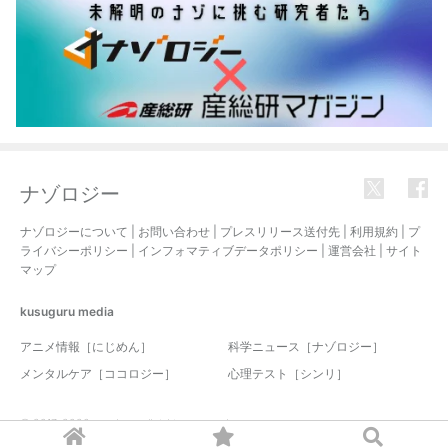
ナゾロジー
ナゾロジーについて
|
お問い合わせ
|
プレスリリース送付先
|
利用規約
|
プ
ライバシーポリシー
|
インフォマティブデータポリシー
|
運営会社
|
サイト
マップ
kusuguru
media
アニメ情報［にじめん］
科学ニュース［ナゾロジー］
メンタルケア［ココロジー］
心理テスト［シンリ］
© 2017-2026 nazology. all rights reserved.