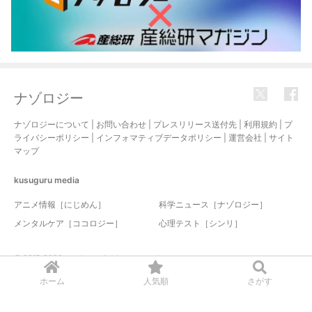
ナゾロジー
ナゾロジーについて
|
お問い合わせ
|
プレスリリース送付先
|
利用規約
|
プ
ライバシーポリシー
|
インフォマティブデータポリシー
|
運営会社
|
サイト
マップ
kusuguru
media
アニメ情報［にじめん］
科学ニュース［ナゾロジー］
メンタルケア［ココロジー］
心理テスト［シンリ］
© 2017-2026 nazology. all rights reserved.
ホーム
人気順
さがす