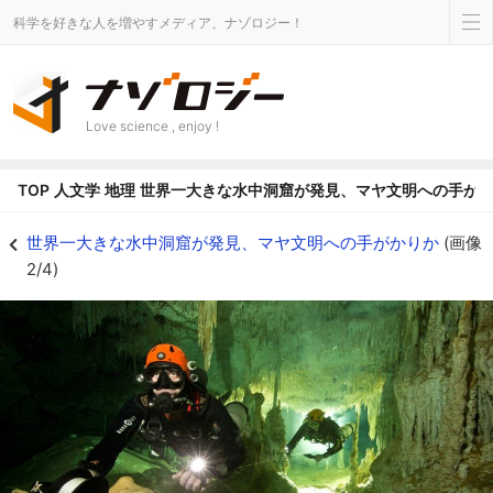
科学を好きな人を増やすメディア、ナゾロジー！
Love science , enjoy !
TOP
人文学
地理
世界一大きな水中洞窟が発見、マヤ文明への手が
世界一大きな水中洞窟が発見、マヤ文明への手がかりかの画像 2/4 - ナゾロ
世界一大きな水中洞窟が発見、マヤ文明への手がかりか
(画像
2/4)