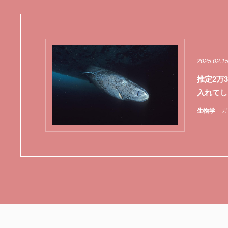
2025.02.1
推定2万
入れてし
生物学
ガ