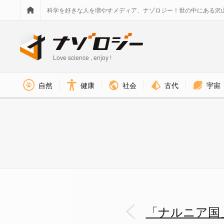
科学を好きな人を増やすメディア、ナゾロジー！世の中にある沢
Love science , enjoy !
社会
古代
宇宙
自然
健康
「ナルニア国」かな？地域丸ごと
「ナルニア国