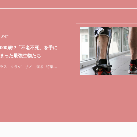
5 SAT
3000歳!?「不老不死」を手に
まった最強生物たち
ラス
クラゲ
サメ
海綿
特集
貝
遺伝子