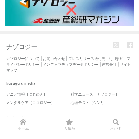
ナゾロジー
ナゾロジーについて
|
お問い合わせ
|
プレスリリース送付先
|
利用規約
|
プ
ライバシーポリシー
|
インフォマティブデータポリシー
|
運営会社
|
サイト
マップ
kusuguru
media
アニメ情報［にじめん］
科学ニュース［ナゾロジー］
メンタルケア［ココロジー］
心理テスト［シンリ］
© 2017-2026 nazology. all rights reserved.
ホーム
人気順
さがす