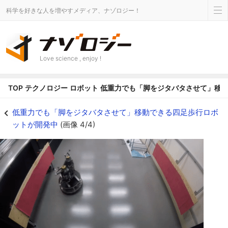
科学を好きな人を増やすメディア、ナゾロジー！
Love science , enjoy !
TOP
テクノロジー
ロボット
低重力でも「脚をジタバタさせて」移
ホバーボードを使った疑似低重力実験 - ナゾロジー
低重力でも「脚をジタバタさせて」移動できる四足歩行ロボ
ットが開発中
(画像 4/4)