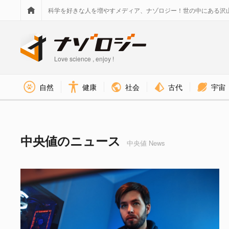
科学を好きな人を増やすメディア、ナゾロジー！世の中にある沢
Love science , enjoy !
社会
古代
宇宙
自然
健康
中央値 タグのニュース - ナゾ
中央値のニュース
中央値 News