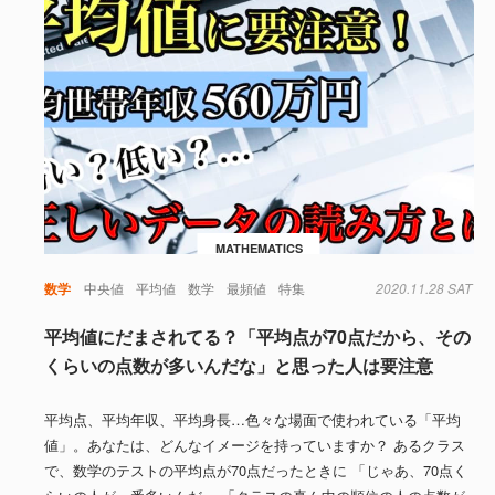
MATHEMATICS
数学
中央値
平均値
数学
最頻値
特集
2020.11.28 SAT
平均値にだまされてる？「平均点が70点だから、その
くらいの点数が多いんだな」と思った人は要注意
平均点、平均年収、平均身長…色々な場面で使われている「平均
値」。あなたは、どんなイメージを持っていますか？ あるクラス
で、数学のテストの平均点が70点だったときに 「じゃあ、70点く