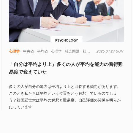
PSYCHOLOGY
心理学
中央値
平均値
心理学
社会問題・社会哲学
2025.04.27 SUN
「自分は平均より上」多くの人が平均を能力の習得難
易度で変えていた
多くの人が自分の能力は平均より上と回答する傾向があります。
このとき私たちは平均という位置をどう解釈しているのでしょ
う？韓国延世大は平均の解釈と難易度、自己評価の関係を明らか
にしています