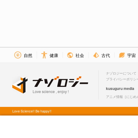
社会
古代
宇宙
自然
健康
ナゾロジーについて
プライバシーポリシ
kusuguru
media
Love science , enjoy !
アニメ情報［にじめ
Love Science!! Be happy!!