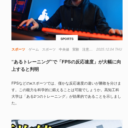
SPORTS
スポーツ
ゲーム
スポーツ
中央値
実験
注意力
脳
2025.12.04 THU
脳波
認知
“あるトレーニング”で「FPSの反応速度」が大幅に向
上すると判明
FPSなどのeスポーツでは、僅かな反応速度の違いが勝敗を分けま
す。この能力を科学的に鍛えることは可能でしょうか。高知工科
大学は「ある2つのトレーニング」が効果的であることを示しまし
た。