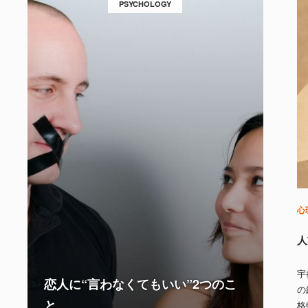
PSYCHOLOGY
心
人
宇
恋人に“言わなくてもいい”2つのこ
の
と
格