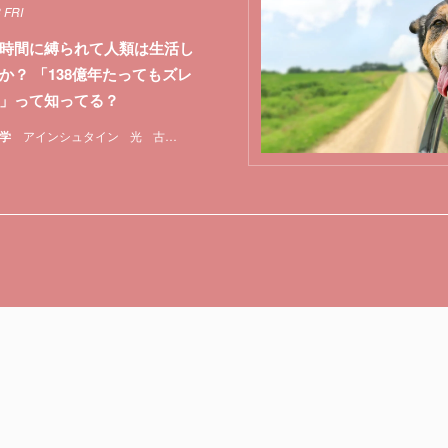
 FRI
時間に縛られて人類は生活し
か？ 「138億年たってもズレ
」って知ってる？
学
アインシュタイン
光
古代エジプト
太陽
宇宙
日時計
東京大学
水時計