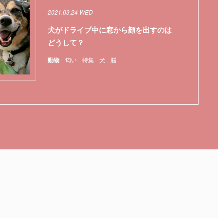
2021.03.24 WED
犬がドライブ中に窓から顔を出すのは
どうして？
動物
匂い
特集
犬
脳
特集