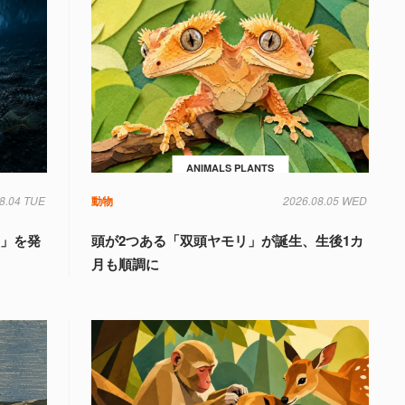
ANIMALS PLANTS
8.04 TUE
動物
2026.08.05 WED
国」を発
頭が2つある「双頭ヤモリ」が誕生、生後1カ
月も順調に