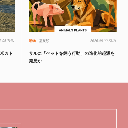
ANIMALS PLANTS
8.06 THU
動物
霊長類
2026.08.02 SUN
、米カト
サルに「ペットを飼う行動」の進化的起源を
発見か