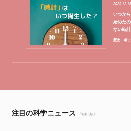
2020.12.18
いつから
始めたの
ない時計
歴史・考古
注目の科学ニュース
Pick Up !!