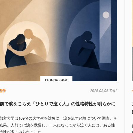
PSYCHOLOGY
理学
2026.08.06 THU
前で涙をこらえ「ひとりで泣く人」の性格特性が明らかに
都宮大学は169名の大学生を対象に、涙を流す経験について調査。そ
結果、人前では涙を我慢し、一人になってから泣く人には、ある性
特性が多くみられました。