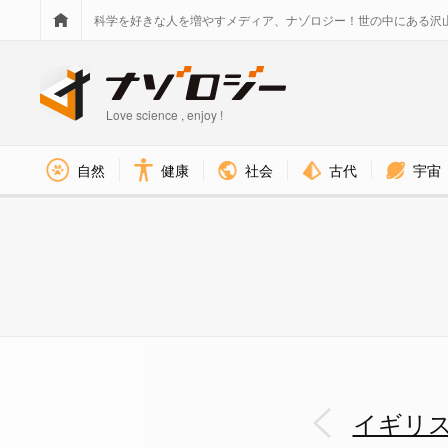
科学を好きな人を増やすメディア、ナゾロジー！世の中にある沢
Love science , enjoy !
社会
古代
宇宙
自然
健康
ロブスターを生きたまま調理す
イギリ