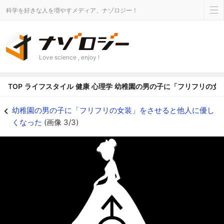
科学を好きな人を増やすメディア、ナゾロジー！
Love science , enjoy !
TOP
ライフスタイル
健康
心理学
幼稚園の男の子に「フリフリの女
お姫様の服を着ると男の子は優しくなる - ナゾロジー
幼稚園の男の子に「フリフリの女装」をさせると他人に優し
くなった
(画像 3/3)