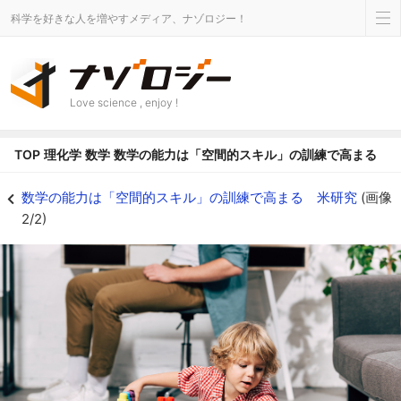
科学を好きな人を増やすメディア、ナゾロジー！
Love science , enjoy !
TOP
理化学
数学
数学の能力は「空間的スキル」の訓練で高まる 
空間および数学的スキルの関連性は、年齢・性別に関係しない - ナゾロジー
数学の能力は「空間的スキル」の訓練で高まる 米研究
(画像
2/2)