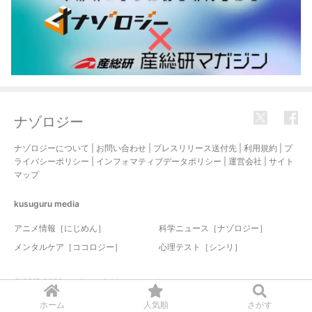
ナゾロジー
ナゾロジーについて
|
お問い合わせ
|
プレスリリース送付先
|
利用規約
|
プ
ライバシーポリシー
|
インフォマティブデータポリシー
|
運営会社
|
サイト
マップ
kusuguru
media
アニメ情報［にじめん］
科学ニュース［ナゾロジー］
メンタルケア［ココロジー］
心理テスト［シンリ］
© 2017-2026 nazology. all rights reserved.
ホーム
人気順
さがす