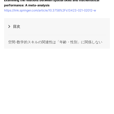
Examining the relations between spatial skills and mathematical
performance: A meta-analysis
https://link.springer.com/article/10.3758%2Fs13423-021-02012-w
目次
空間-数学的スキルの関連性は「年齢・性別」に関係しない