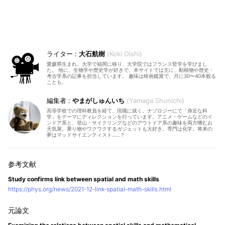
大石航樹
Koki Oishi
愛媛県生まれ。大学で福岡に移り、大学院ではフランス哲学を学びまし
た。 他に、生物学や歴史学が好きで、本サイトでは主に、動植物や歴史・
考古学系の記事を担当しています。 趣味は映画鑑賞で、月に30〜40本観る
ことも。
やまがしゅんいち
Yamaga Shunichi
高等学校での理科教員を経て、現職に就く。ナゾロジーにて「身近な科
学」をテーマにディレクションを行っています。アニメ・ゲームなどのイ
ンドア系と、登山・サイクリングなどのアウトドア系の趣味を両方嗜むお
天気屋。乗り物やワクワクするガジェットも大好き。専門は化学。将来の
夢はマッドサイエンティスト……？
Study confirms link between spatial and math skills
https://phys.org/news/2021-12-link-spatial-math-skills.html