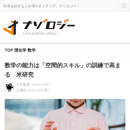
科学を好きな人を増やすメディア、ナゾロジー！
Love science , enjoy !
TOP
理化学
数学
数学の能力は「空間的スキル」の訓練で高ま
る 米研究
大石航樹
Koki Oishi
公開日 2021/12/2(木)