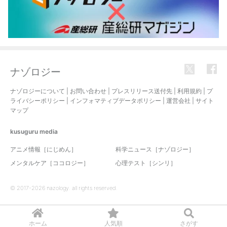
ナゾロジー
ナゾロジーについて
|
お問い合わせ
|
プレスリリース送付先
|
利用規約
|
プ
ライバシーポリシー
|
インフォマティブデータポリシー
|
運営会社
|
サイト
マップ
kusuguru
media
アニメ情報［にじめん］
科学ニュース［ナゾロジー］
メンタルケア［ココロジー］
心理テスト［シンリ］
© 2017-2026 nazology. all rights reserved.
ホーム
人気順
さがす