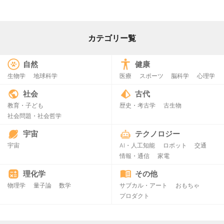
カテゴリー覧
自然
健康
生物学
地球科学
医療
スポーツ
脳科学
心理学
社会
古代
教育・子ども
歴史・考古学
古生物
社会問題・社会哲学
宇宙
テクノロジー
宇宙
AI・人工知能
ロボット
交通
情報・通信
家電
理化学
その他
物理学
量子論
数学
サブカル・アート
おもちゃ
プロダクト