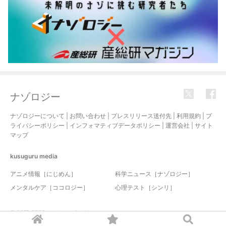
ナゾロジー
ナゾロジーについて
|
お問い合わせ
|
プレスリリース送付先
|
利用規約
|
プ
ライバシーポリシー
|
インフォマティブデータポリシー
|
運営会社
|
サイト
マップ
kusuguru
media
アニメ情報［にじめん］
科学ニュース［ナゾロジー］
メンタルケア［ココロジー］
心理テスト［シンリ］
© 2017-2026 nazology. all rights reserved.