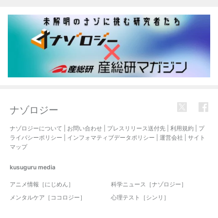
ナゾロジー
ナゾロジーについて
|
お問い合わせ
|
プレスリリース送付先
|
利用規約
|
プ
ライバシーポリシー
|
インフォマティブデータポリシー
|
運営会社
|
サイト
マップ
kusuguru
media
アニメ情報［にじめん］
科学ニュース［ナゾロジー］
メンタルケア［ココロジー］
心理テスト［シンリ］