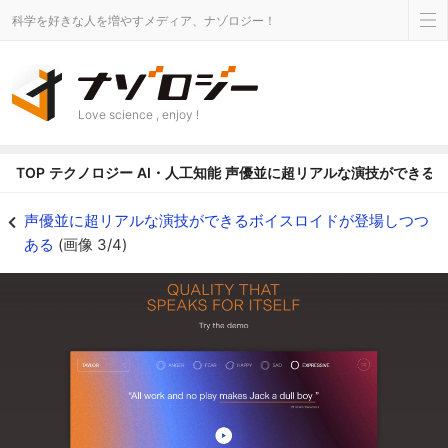
科学を好きな人を増やすメディア、ナゾロジー！
Love science , enjoy !
TOP
テクノロジー
AI・人工知能
声優並に超リアルな演技ができる
サイトに飛んで一番下に行くとデモ画面が現れる - ナゾロジー
声優並に超リアルな演技ができるボイスロイドが登場しつつ
ある
(画像 3/4)