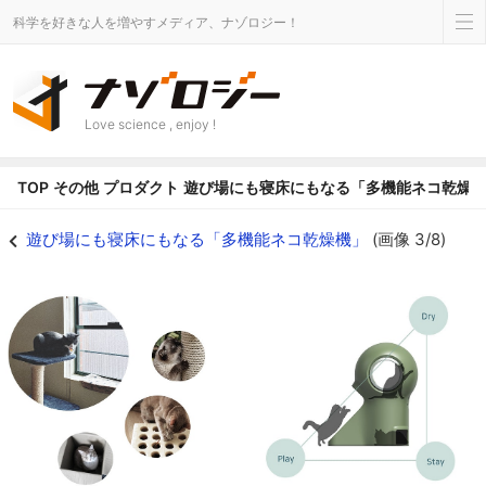
科学を好きな人を増やすメディア、ナゾロジー！
Love science , enjoy !
TOP
その他
プロダクト
遊び場にも寝床にもなる「多機能ネコ乾燥
さまざまなネコグッズ要素が詰まった乾燥室 - ナゾロジー
遊び場にも寝床にもなる「多機能ネコ乾燥機」
(画像 3/8)