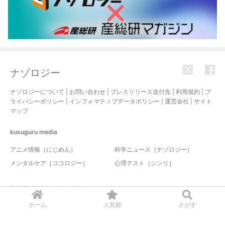
ナゾロジー
ナゾロジーについて
|
お問い合わせ
|
プレスリリース送付先
|
利用規約
|
プ
ライバシーポリシー
|
インフォマティブデータポリシー
|
運営会社
|
サイト
マップ
kusuguru
media
アニメ情報［にじめん］
科学ニュース［ナゾロジー］
メンタルケア［ココロジー］
心理テスト［シンリ］
© 2017-2026 nazology. all rights reserved.
ホーム
人気順
さがす