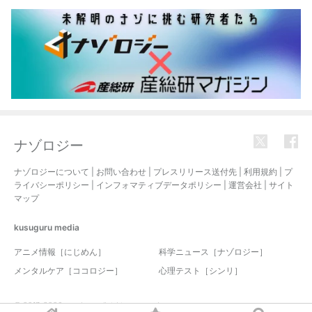
ナゾロジー
ナゾロジーについて
|
お問い合わせ
|
プレスリリース送付先
|
利用規約
|
プ
ライバシーポリシー
|
インフォマティブデータポリシー
|
運営会社
|
サイト
マップ
kusuguru
media
アニメ情報［にじめん］
科学ニュース［ナゾロジー］
メンタルケア［ココロジー］
心理テスト［シンリ］
© 2017-2026 nazology. all rights reserved.