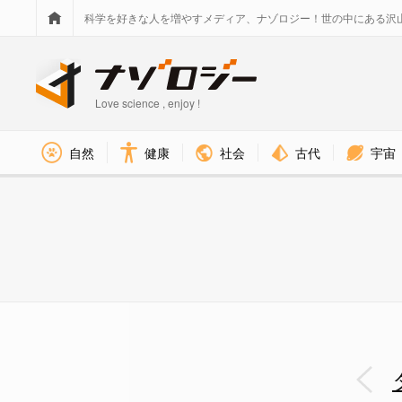
科学を好きな人を増やすメディア、ナゾロジー！世の中にある沢
Love science , enjoy !
社会
古代
宇宙
自然
健康
ミツバチのような花粉媒介者が