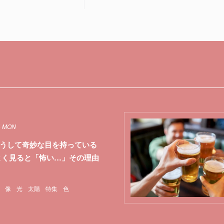
4 MON
うして奇妙な目を持っている
よく見ると「怖い…」その理由
像
光
太陽
特集
色