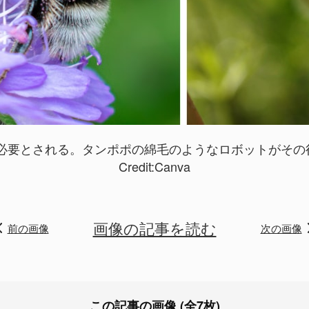
必要とされる。タンポポの綿毛のようなロボットがその
Credit:
Canva
画像の記事を読む
前の画像
次の画像
この記事の画像 (全7枚)