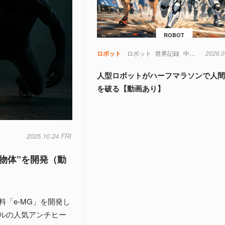
ROBOT
ロボット
ロボット
世界記録
中国
衛星
2026.0
人型ロボットがハーフマラソンで人
を破る【動画あり】
2025.10.24 FRI
物体”を開発（動
「e-MG」を開発し
ルの人気アンチヒー