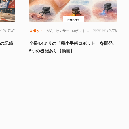
ROBOT
4.21 TUE
ロボット
がん
センサー
ロボット
医療
2026.06.12 FRI
実験
材料
磁場
細
間の記録
全長4.4ミリの「極小手術ロボット」を開発、
5つの機能あり【動画】