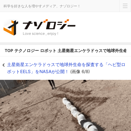
科学を好きな人を増やすメディア、ナゾロジー！
Love science , enjoy !
TOP
テクノロジー
ロボット
土星衛星エンケラドゥスで地球外生命を探
似たタイプの回転式推進機構で砂場を移動する様子 - ナゾロジー
土星衛星エンケラドゥスで地球外生命を探査する「ヘビ型ロ
ボットEELS」をNASAが公開！
(画像 6/8)