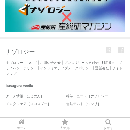
ナゾロジー
ナゾロジーについて
|
お問い合わせ
|
プレスリリース送付先
|
利用規約
|
プ
ライバシーポリシー
|
インフォマティブデータポリシー
|
運営会社
|
サイト
マップ
kusuguru
media
アニメ情報［にじめん］
科学ニュース［ナゾロジー］
メンタルケア［ココロジー］
心理テスト［シンリ］
© 2017-2026 nazology. all rights reserved.
ホーム
人気順
さがす