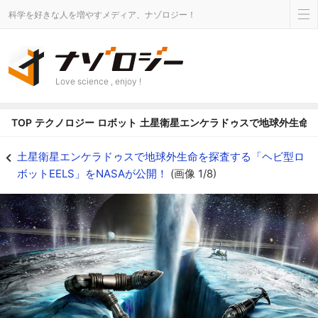
科学を好きな人を増やすメディア、ナゾロジー！
Love science , enjoy !
TOP
テクノロジー
ロボット
土星衛星エンケラドゥスで地球外生命を探
土星衛星を探査するヘビ型ロボットのイメージ - ナゾロジー
土星衛星エンケラドゥスで地球外生命を探査する「ヘビ型ロ
ボットEELS」をNASAが公開！
(画像 1/8)