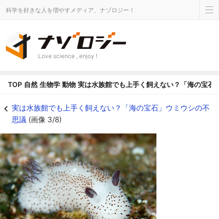
科学を好きな人を増やすメディア、ナゾロジー！
Love science , enjoy !
TOP
自然
生物学
動物
実は水族館でも上手く飼えない？「海の宝石
ふわふわのウサギのようなゴマフビロードウミウシ - ナゾロジー
実は水族館でも上手く飼えない？「海の宝石」ウミウシの不
思議
(画像 3/8)