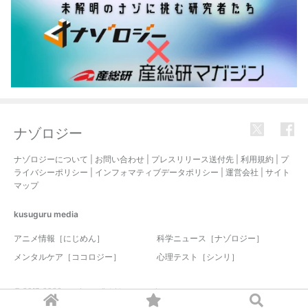
ナゾロジー
ナゾロジーについて
|
お問い合わせ
|
プレスリリース送付先
|
利用規約
|
プ
ライバシーポリシー
|
インフォマティブデータポリシー
|
運営会社
|
サイト
マップ
kusuguru
media
アニメ情報［にじめん］
科学ニュース［ナゾロジー］
メンタルケア［ココロジー］
心理テスト［シンリ］
© 2017-2026 nazology. all rights reserved.