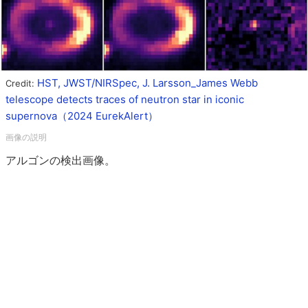
HST, JWST/NIRSpec, J. Larsson_James Webb
Credit:
telescope detects traces of neutron star in iconic
supernova（2024 EurekAlert）
アルゴンの検出画像。