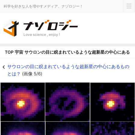
科学を好きな人を増やすメディア、ナゾロジー！
Love science , enjoy !
TOP
宇宙
サウロンの目に睨まれているような超新星の中心にあるも
アルゴンの検出画像。 - ナゾロジー
サウロンの目に睨まれているような超新星の中心にあるもの
とは？
(画像 5/6)