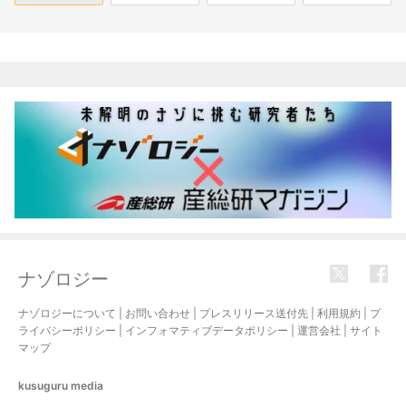
関連記事
ナゾロジー
ナゾロジーについて
|
お問い合わせ
|
プレスリリース送付先
|
利用規約
|
プ
ライバシーポリシー
|
インフォマティブデータポリシー
|
運営会社
|
サイト
マップ
kusuguru
media