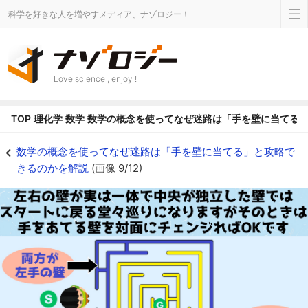
科学を好きな人を増やすメディア、ナゾロジー！
Love science , enjoy !
TOP
理化学
数学
数学の概念を使ってなぜ迷路は「手を壁に当てる
少し特殊な迷路 - ナゾロジー
数学の概念を使ってなぜ迷路は「手を壁に当てる」と攻略で
きるのかを解説
(画像 9/12)