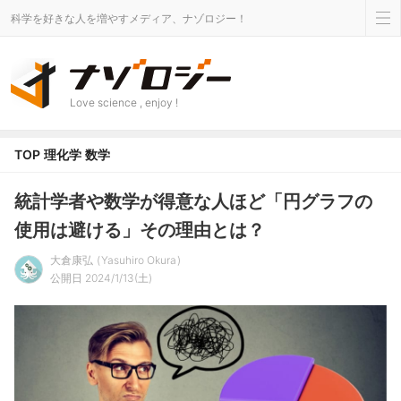
科学を好きな人を増やすメディア、ナゾロジー！
Love science , enjoy !
TOP
理化学
数学
統計学者や数学が得意な人ほど「円グラフの
使用は避ける」その理由とは？
大倉康弘
Yasuhiro Okura
公開日 2024/1/13(土)