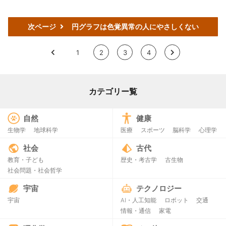
次ページ
円グラフは色覚異常の人にやさしくない
<
1
2
3
4
>
カテゴリー覧
自然
健康
生物学
地球科学
医療
スポーツ
脳科学
心理学
社会
古代
教育・子ども
歴史・考古学
古生物
社会問題・社会哲学
宇宙
テクノロジー
宇宙
AI・人工知能
ロボット
交通
情報・通信
家電