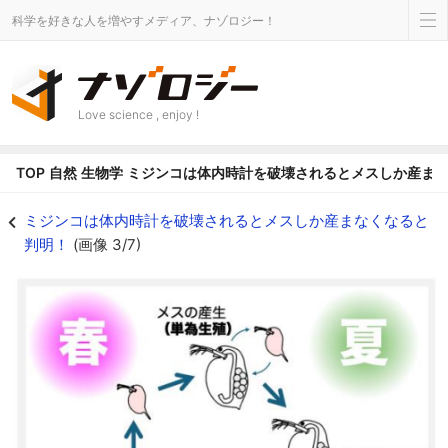
科学を好きな人を増やすメディア、ナゾロジー！
Love science , enjoy !
TOP
自然
生物学
ミジンコは体内時計を破壊されるとメスしか産ま
ミジンコは短日になるとオスを産む - ナゾロジー
ミジンコは体内時計を破壊されるとメスしか産まなくなると
判明！
(画像 3/7)