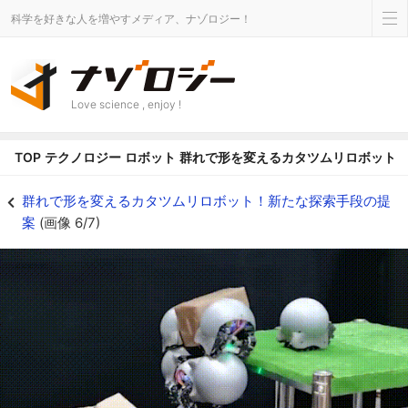
科学を好きな人を増やすメディア、ナゾロジー！
Love science , enjoy !
TOP
テクノロジー
ロボット
群れで形を変えるカタツムリロボット
協力して崖から降りたり、「腕」になって、荷物を降ろすことができる - ナ
群れで形を変えるカタツムリロボット！新たな探索手段の提
案
(画像 6/7)