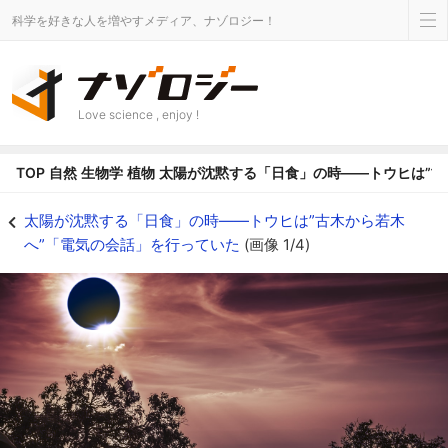
科学を好きな人を増やすメディア、ナゾロジー！
Love science , enjoy !
TOP
自然
生物学
植物
太陽が沈黙する「日食」の時――トウヒは”古
太陽が沈黙する「日食」の時――トウヒは”古木から若木へ”「電気の会話」を行っ
太陽が沈黙する「日食」の時――トウヒは”古木から若木
へ”「電気の会話」を行っていた
(画像 1/4)