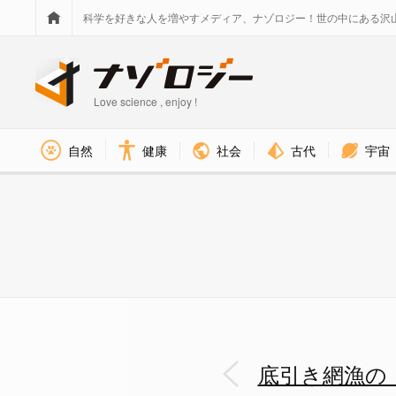
科学を好きな人を増やすメディア、ナゾロジー！世の中にある沢
Love science , enjoy !
社会
古代
宇宙
自然
健康
底引き網漁の「壊滅的なダメージ
底引き網漁の