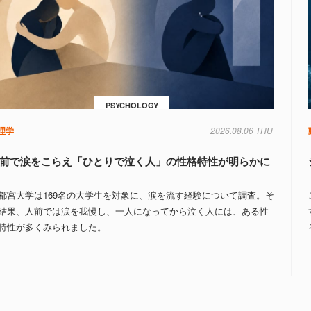
PSYCHOLOGY
理学
2026.08.06 THU
前で涙をこらえ「ひとりで泣く人」の性格特性が明らかに
都宮大学は169名の大学生を対象に、涙を流す経験について調査。そ
結果、人前では涙を我慢し、一人になってから泣く人には、ある性
特性が多くみられました。