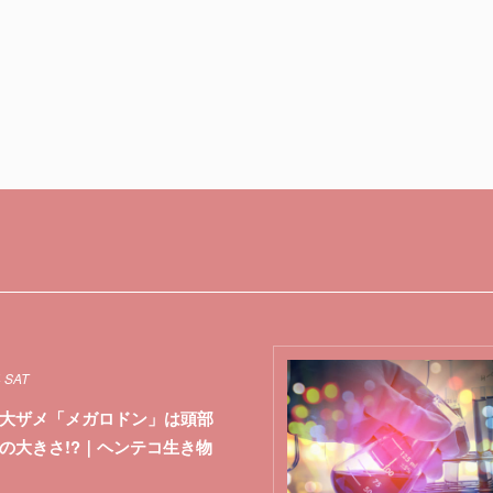
4 SAT
大ザメ「メガロドン」は頭部
の大きさ!?｜ヘンテコ生き物