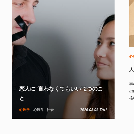
心
人
宇
恋人に“言わなくてもいい”2つのこ
の
と
格
心理学
心理学
社会
2026.08.06 THU