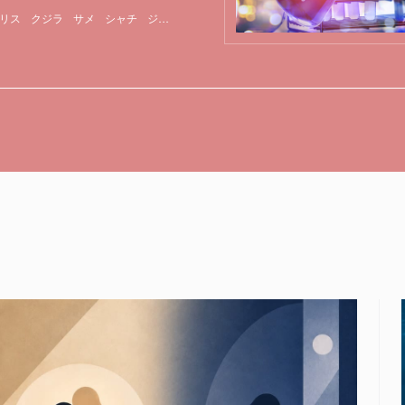
リス
クジラ
サメ
シャチ
ジュラ紀
冬眠
哺乳類
映画
特集
絶滅
魚類