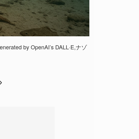
enerated by OpenAI’s DALL·E,ナゾ