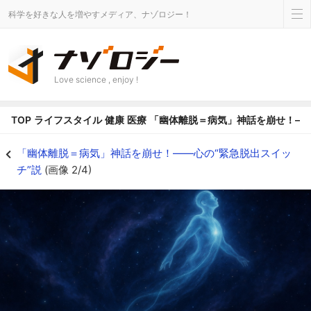
科学を好きな人を増やすメディア、ナゾロジー！
Love science , enjoy !
TOP
ライフスタイル
健康
医療
「幽体離脱＝病気」神話を崩せ！――
なぜ幽体離脱は誤解されてきたのか - ナゾロジー
「幽体離脱＝病気」神話を崩せ！――心の“緊急脱出スイッ
チ”説
(画像 2/4)