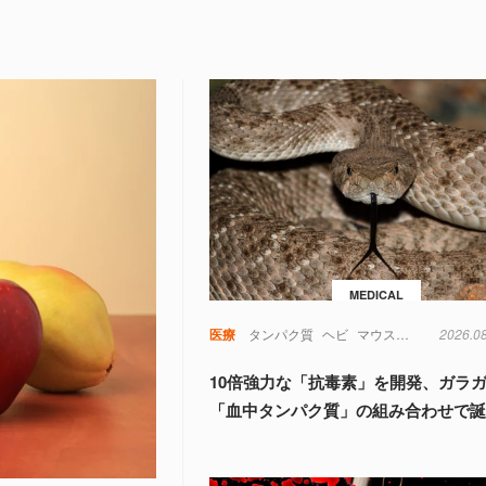
MEDICAL
医療
タンパク質
ヘビ
マウス
動物
2026.0
実験
10倍強力な「抗毒素」を開発、ガラ
「血中タンパク質」の組み合わせで