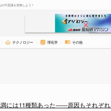
山の不思議を冒険しよう！
テクノロジー
理化学
その他
わり - ナゾロジー
肥満には11種類あった――原因もそれぞれ