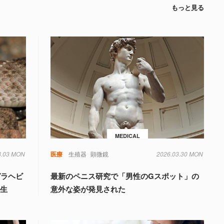
もっと見る
MEDICAL
8.03 MON
毒
遺伝子
医療
生殖器
顕微鏡
2026.03.30 MON
ガラヘビ
最新のペニス研究で「男性のGスポット」の
誕生
意外な姿が発見された