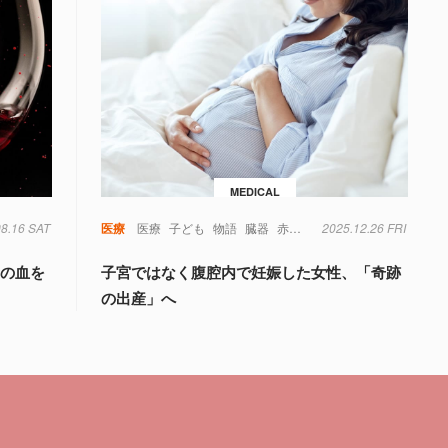
MEDICAL
08.16 SAT
毒
糖尿病
菌
遺伝子
医療
医療
子ども
物語
臓器
赤ちゃん
2025.12.26 FRI
量の血を
子宮ではなく腹腔内で妊娠した女性、「奇跡
の出産」へ