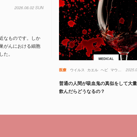
2026.08.02 SUN
近なものです。しか
巣がんにおける細胞
した。
MEDICAL
医療
ウイルス
カエル
ヘビ
マウス
免疫
2025.
普通の人間が吸血鬼の真似をして大
飲んだらどうなるの？