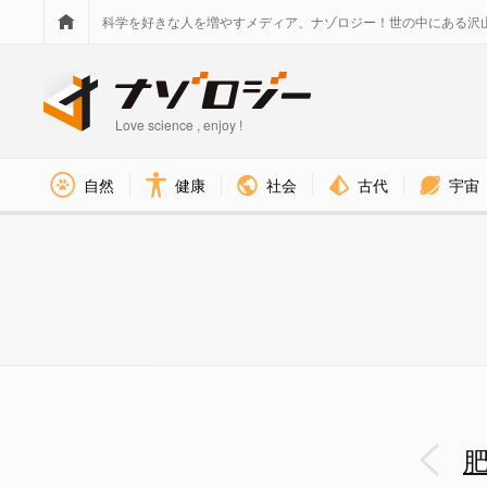
科学を好きな人を増やすメディア、ナゾロジー！世の中にある沢
Love science , enjoy !
社会
古代
宇宙
自然
健康
肥満治療が画一的だった時代は終