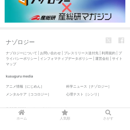
ナゾロジー
ナゾロジーについて
|
お問い合わせ
|
プレスリリース送付先
|
利用規約
|
プ
ライバシーポリシー
|
インフォマティブデータポリシー
|
運営会社
|
サイト
マップ
kusuguru
media
アニメ情報［にじめん］
科学ニュース［ナゾロジー］
メンタルケア［ココロジー］
心理テスト［シンリ］
© 2017-2026 nazology. all rights reserved.
ホーム
人気順
さがす