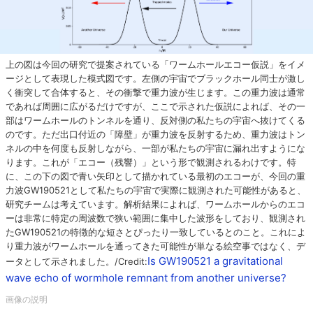
上の図は今回の研究で提案されている「ワームホールエコー仮説」をイメ
ージとして表現した模式図です。左側の宇宙でブラックホール同士が激し
く衝突して合体すると、その衝撃で重力波が生じます。この重力波は通常
であれば周囲に広がるだけですが、ここで示された仮説によれば、その一
部はワームホールのトンネルを通り、反対側の私たちの宇宙へ抜けてくる
のです。ただ出口付近の「障壁」が重力波を反射するため、重力波はトン
ネルの中を何度も反射しながら、一部が私たちの宇宙に漏れ出すようにな
ります。これが「エコー（残響）」という形で観測されるわけです。特
に、この下の図で青い矢印として描かれている最初のエコーが、今回の重
力波GW190521として私たちの宇宙で実際に観測された可能性があると、
研究チームは考えています。解析結果によれば、ワームホールからのエコ
ーは非常に特定の周波数で狭い範囲に集中した波形をしており、観測され
たGW190521の特徴的な短さとぴったり一致しているとのこと。これによ
り重力波がワームホールを通ってきた可能性が単なる絵空事ではなく、デ
Is GW190521 a gravitational
ータとして示されました。/Credit:
wave echo of wormhole remnant from another universe?