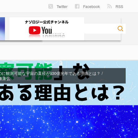
Twitter
Facebook
RSS
のに観測可能な宇宙の直径が930億光年である理由とは？ /
 川勝康弘