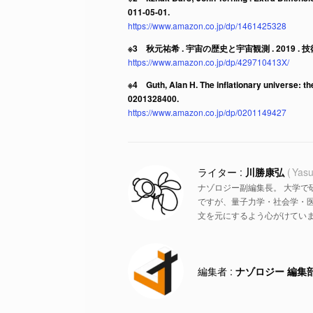
011-05-01.
https://www.amazon.co.jp/dp/1461425328
※3 秋元祐希 . 宇宙の歴史と宇宙観測 . 2019 . 技術評論
https://www.amazon.co.jp/dp/429710413X/
※4 Guth, Alan H. The inflationary universe: th
0201328400.
https://www.amazon.co.jp/dp/0201149427
川勝康弘
Yasu
ナゾロジー副編集長。 大学で
ですが、量子力学・社会学・
文を元にするよう心がけていま
ナゾロジー 編集