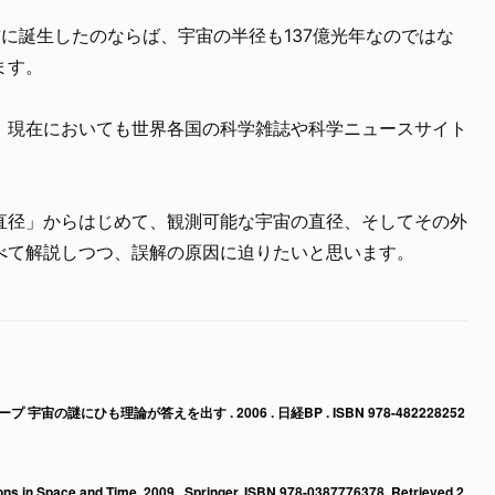
前に誕生したのならば、宇宙の半径も137億光年なのではな
ます。
、現在においても世界各国の科学雑誌や科学ニュースサイト
直径」からはじめて、観測可能な宇宙の直径、そしてその外
べて解説しつつ、誤解の原因に迫りたいと思います。
の謎にひも理論が答えを出す . 2006 . 日経BP . ISBN 978-482228252
ons in Space and Time. 2009 . Springer. ISBN 978-0387776378. Retrieved 2