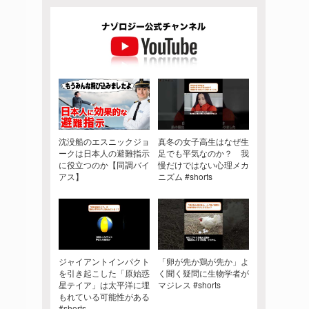
沈没船のエスニックジョ
真冬の女子高生はなぜ生
ークは日本人の避難指示
足でも平気なのか？ 我
に役立つのか【同調バイ
慢だけではない心理メカ
アス】
ニズム #shorts
ジャイアントインパクト
「卵が先か鶏が先か」よ
を引き起こした「原始惑
く聞く疑問に生物学者が
星テイア」は太平洋に埋
マジレス #shorts
もれている可能性がある
#shorts