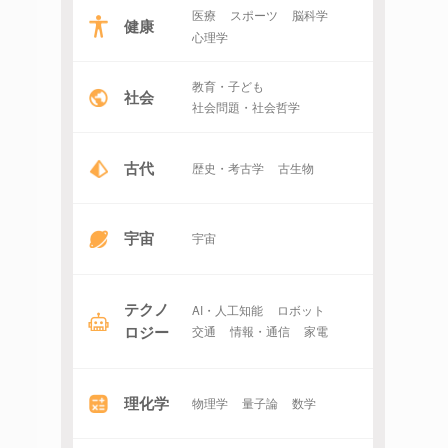
医療
スポーツ
脳科学
健康
心理学
教育・子ども
社会
社会問題・社会哲学
古代
歴史・考古学
古生物
宇宙
宇宙
テクノ
AI・人工知能
ロボット
ロジー
交通
情報・通信
家電
理化学
物理学
量子論
数学