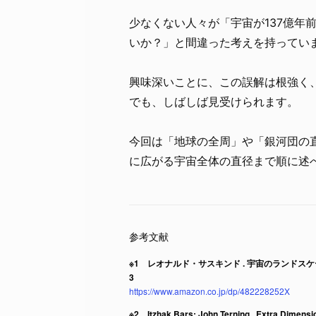
少なくない人々が「宇宙が137億年
いか？」と間違った考えを持ってい
興味深いことに、この誤解は根強く
でも、しばしば見受けられます。
今回は「地球の全周」や「銀河団の
に広がる宇宙全体の直径まで順に述
※1 レオナルド・サスキンド . 宇宙のランドスケープ 宇宙
3
https://www.amazon.co.jp/dp/482228252X
※2 Itzhak Bars; John Terning . Extra Dimensi