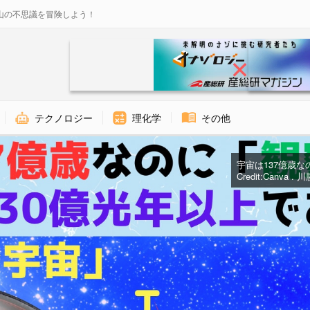
山の不思議を冒険しよう！
テクノロジー
理化学
その他
宇宙は137億歳な
Credit:Canva .