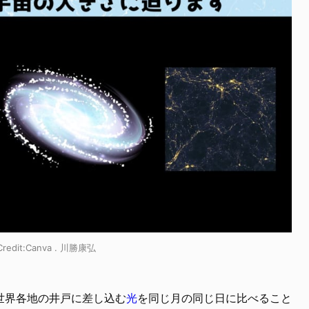
it:Canva . 川勝康弘
世界各地の井戸に差し込む
光
を同じ月の同じ日に比べること