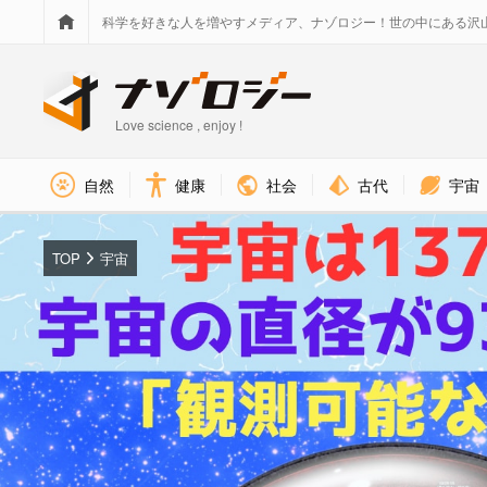
科学を好きな人を増やすメディア、ナゾロジー！世の中にある沢
Love science , enjoy !
社会
古代
宇宙
自然
健康
TOP
宇宙