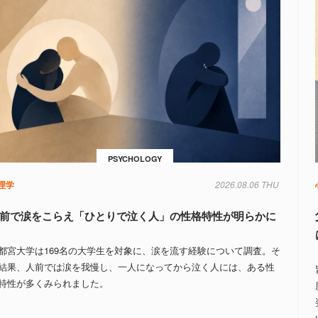
PSYCHOLOGY
理学
2026.08.06 THU
前で涙をこらえ「ひとりで泣く人」の性格特性が明らかに
都宮大学は169名の大学生を対象に、涙を流す経験について調査。そ
結果、人前では涙を我慢し、一人になってから泣く人には、ある性
特性が多くみられました。