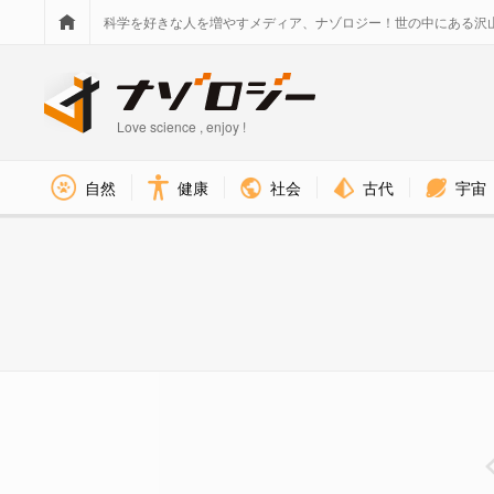
科学を好きな人を増やすメディア、ナゾロジー！世の中にある沢
Love science , enjoy !
社会
古代
宇宙
自然
健康
ルーティンを好きになる5つの方法