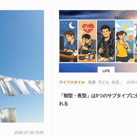
LIFE
ライフスタイル
医療
子ども
生活
生物
2026.
生
「朝型・夜型」は5つのサブタイプに
れる
2026.07.26 SUN