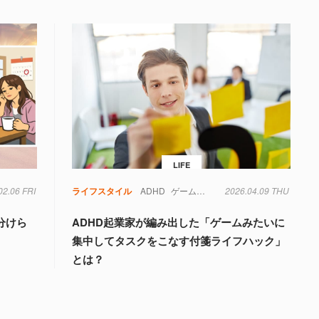
LIFE
02.06 FRI
物学
睡眠
脳
ライフスタイル
ADHD
ゲーム
時間
2026.04.09 THU
生活
脳
分けら
ADHD起業家が編み出した「ゲームみたいに
集中してタスクをこなす付箋ライフハック」
とは？