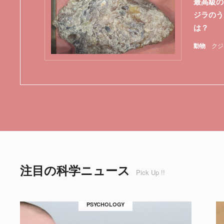
最高級の
ジラのう
は？
動物
クジ
注目の科学ニュース
Pick Up !!
PSYCHOLOGY