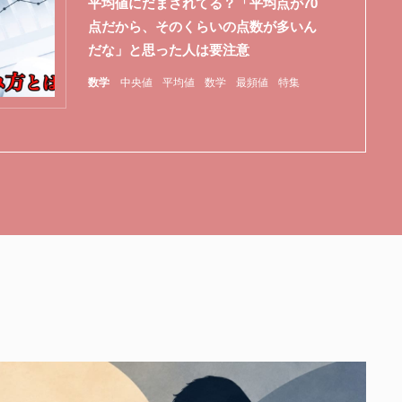
平均値にだまされてる？「平均点が70
点だから、そのくらいの点数が多いん
だな」と思った人は要注意
数学
中央値
平均値
数学
最頻値
特集