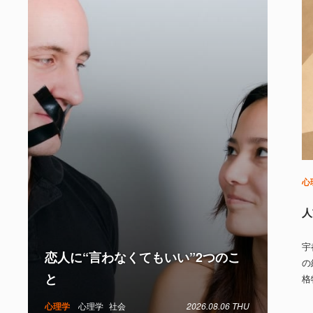
心
人
宇
恋人に“言わなくてもいい”2つのこ
の
と
格
心理学
心理学
社会
2026.08.06 THU