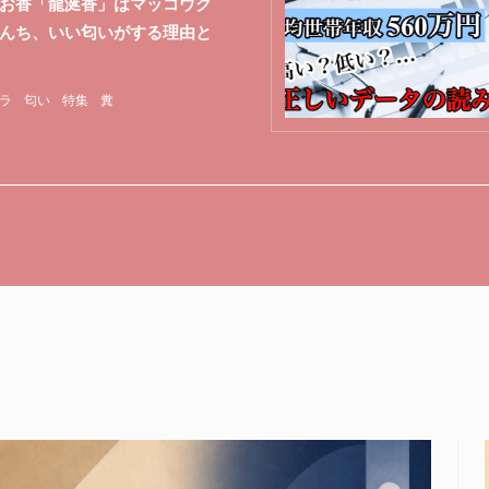
お香「龍涎香」はマッコウク
んち、いい匂いがする理由と
ラ
匂い
特集
糞