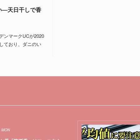
い―天日干しで香
ンマークUCが2020
しており、ダニのい
1 MON