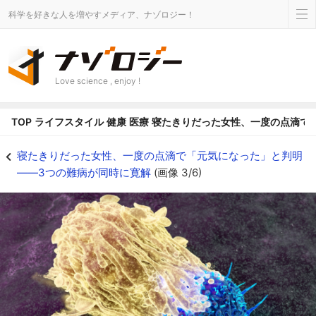
科学を好きな人を増やすメディア、ナゾロジー！
Love science , enjoy !
TOP
ライフスタイル
健康
医療
寝たきりだった女性、一度の点滴で
CAR-Tという、改造された追跡型の部隊 - ナゾロジー
寝たきりだった女性、一度の点滴で「元気になった」と判明
――3つの難病が同時に寛解
(画像 3/6)