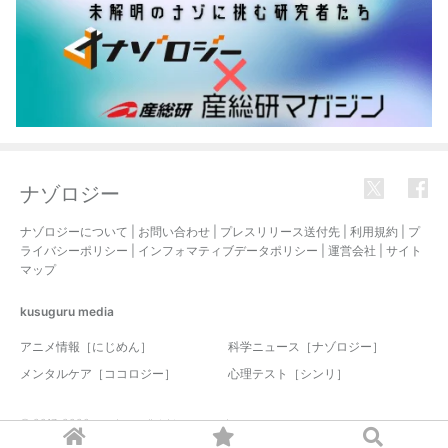
ナゾロジー
ナゾロジーについて
|
お問い合わせ
|
プレスリリース送付先
|
利用規約
|
プ
ライバシーポリシー
|
インフォマティブデータポリシー
|
運営会社
|
サイト
マップ
kusuguru
media
アニメ情報［にじめん］
科学ニュース［ナゾロジー］
メンタルケア［ココロジー］
心理テスト［シンリ］
© 2017-2026 nazology. all rights reserved.