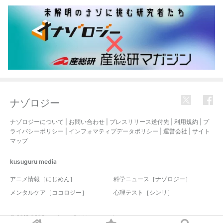
ナゾロジー
ナゾロジーについて
|
お問い合わせ
|
プレスリリース送付先
|
利用規約
|
プ
ライバシーポリシー
|
インフォマティブデータポリシー
|
運営会社
|
サイト
マップ
kusuguru
media
アニメ情報［にじめん］
科学ニュース［ナゾロジー］
メンタルケア［ココロジー］
心理テスト［シンリ］
© 2017-2026 nazology. all rights reserved.