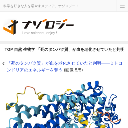
科学を好きな人を増やすメディア、ナゾロジー！
Love science , enjoy !
TOP
自然
生物学
「死のタンパク質」が血を老化させていたと判明
老化は「修理できるかもしれない」時代へ - ナゾロジー
「死のタンパク質」が血を老化させていたと判明――ミトコ
ンドリアのエネルギーを奪う
(画像 5/5)