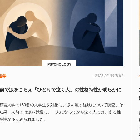
PSYCHOLOGY
理学
2026.08.06 THU
前で涙をこらえ「ひとりで泣く人」の性格特性が明らかに
都宮大学は169名の大学生を対象に、涙を流す経験について調査。そ
結果、人前では涙を我慢し、一人になってから泣く人には、ある性
特性が多くみられました。