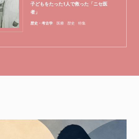
子どもをたった1人で救った「ニセ医
者」
歴史・考古学
医療
歴史
特集