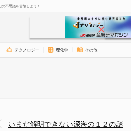
山の不思議を冒険しよう！
テクノロジー
理化学
その他
の画像 2/13 - ナゾロジー
いまだ解明できない深海の１２の謎