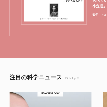
小定理」
数学
アル
注目の科学ニュース
Pick Up !!
PSYCHOLOGY