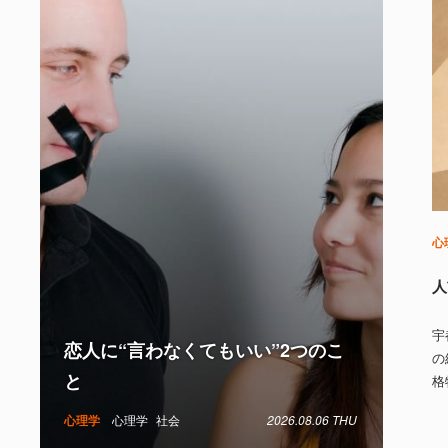
心
人
宇
恋人に“言わなくてもいい”2つのこ
の
と
格
心理学
心理学
社会
2026.08.06 THU