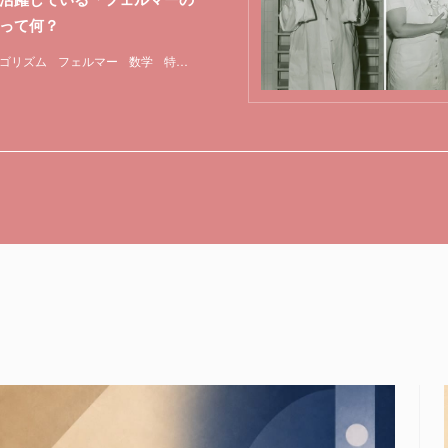
って何？
ゴリズム
フェルマー
数学
特集
素数