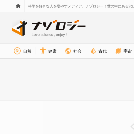
科学を好きな人を増やすメディア、ナゾロジー！世の中にある沢
Love science , enjoy !
社会
古代
宇宙
自然
健康
いまだ解明できない深海の１２の謎