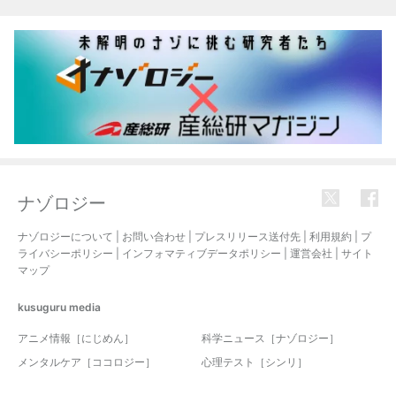
関連記事
ナゾロジー
ナゾロジーについて
|
お問い合わせ
|
プレスリリース送付先
|
利用規約
|
プ
ライバシーポリシー
|
インフォマティブデータポリシー
|
運営会社
|
サイト
マップ
kusuguru
media
アニメ情報［にじめん］
科学ニュース［ナゾロジー］
メンタルケア［ココロジー］
心理テスト［シンリ］