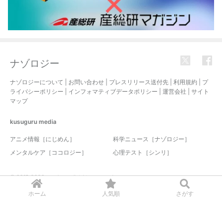
ナゾロジー
ナゾロジーについて
|
お問い合わせ
|
プレスリリース送付先
|
利用規約
|
プ
ライバシーポリシー
|
インフォマティブデータポリシー
|
運営会社
|
サイト
マップ
kusuguru
media
アニメ情報［にじめん］
科学ニュース［ナゾロジー］
メンタルケア［ココロジー］
心理テスト［シンリ］
© 2017-2026 nazology. all rights reserved.
ホーム
人気順
さがす