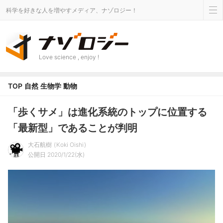
科学を好きな人を増やすメディア、ナゾロジー！
Love science , enjoy !
TOP
自然
生物学
動物
「歩くサメ」は進化系統のトップに位置する
「最新型」であることが判明
大石航樹
Koki Oishi
公開日 2020/1/22(水)