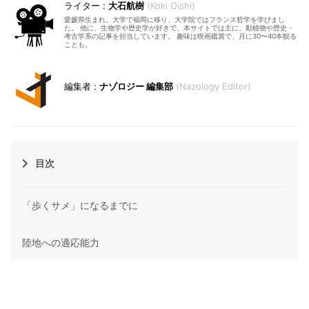
大石航樹
Koki Oishi
愛媛県生まれ。大学で福岡に移り、大学院ではフランス哲学を学びまし
た。 他に、生物学や歴史学が好きで、本サイトでは主に、動植物や歴史・
考古学系の記事を担当しています。 趣味は映画鑑賞で、月に30〜40本観る
ことも。
ナゾロジー 編集部
Nazology Editor
目次
「歩くサメ」になるまでに
陸地への適応能力