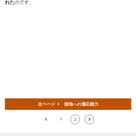
れた
のです。
次ページ
陸地への適応能力
<
1
2
>