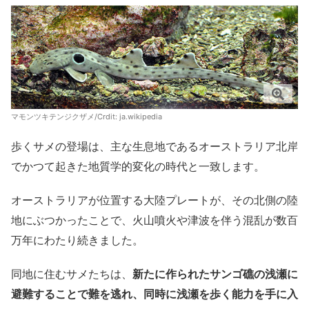
マモンツキテンジクザメ/Crdit:
ja.wikipedia
歩くサメの登場は、主な生息地であるオーストラリア北岸
でかつて起きた地質学的変化の時代と一致します。
オーストラリアが位置する大陸プレートが、その北側の陸
地にぶつかったことで、火山噴火や津波を伴う混乱が数百
万年にわたり続きました。
同地に住むサメたちは、
新たに作られたサンゴ礁の浅瀬に
避難することで難を逃れ、同時に浅瀬を歩く能力を手に入