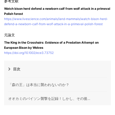
Watch bison herd defend a newborn calf from wolf attack in a primeval
Polish forest
https://www.livescience.com/animals/land-mammals/watch-bison-herd-
defend-a-newborn-calf-from-wolf-attack-in-a-primeval-polish-forest
The King in the Crosshairs: Evidence of a Predation Attempt on
European Bison by Wolves
https://doi.org/10.1002/ece3.73752
目次
「森の王」は本当に襲われないのか？
オオカミのバイソン襲撃を記録！しかし、その後…