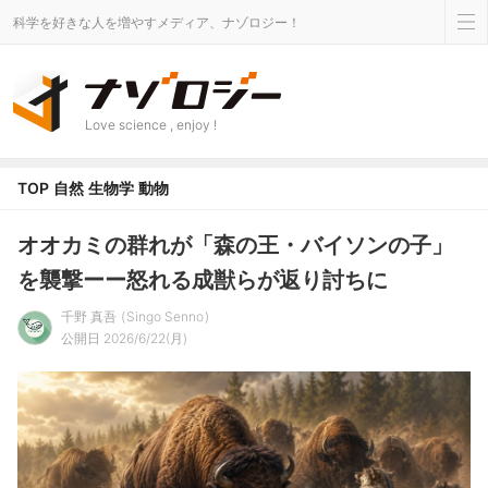
科学を好きな人を増やすメディア、ナゾロジー！
Love science , enjoy !
TOP
自然
生物学
動物
オオカミの群れが「森の王・バイソンの子」
を襲撃ーー怒れる成獣らが返り討ちに
千野 真吾
Singo Senno
公開日 2026/6/22(月)