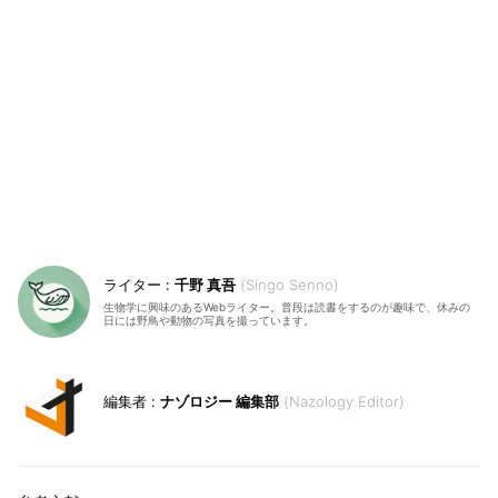
千野 真吾
Singo Senno
生物学に興味のあるWebライター。普段は読書をするのが趣味で、休みの
日には野鳥や動物の写真を撮っています。
ナゾロジー 編集部
Nazology Editor