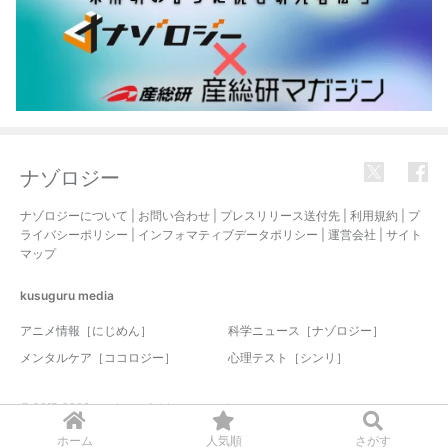
ナゾロジー
ナゾロジーについて
|
お問い合わせ
|
プレスリリース送付先
|
利用規約
|
プ
ライバシーポリシー
|
インフォマティブデータポリシー
|
運営会社
|
サイト
マップ
kusuguru
media
アニメ情報［にじめん］
科学ニュース［ナゾロジー］
メンタルケア［ココロジー］
心理テスト［シンリ］
© 2017-2026 nazology. all rights reserved.
ホーム
人気順
さがす