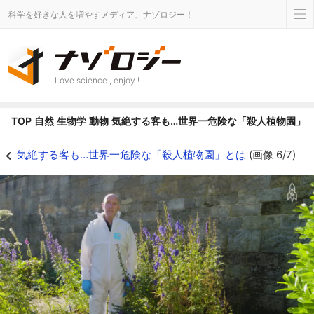
科学を好きな人を増やすメディア、ナゾロジー！
Love science , enjoy !
TOP
自然
生物学
動物
気絶する客も…世界一危険な「殺人植物園」
気絶する客も…世界一危険な「殺人植物園」とはの画像 6/7 - ナゾロジー
気絶する客も…世界一危険な「殺人植物園」とは
(画像 6/7)