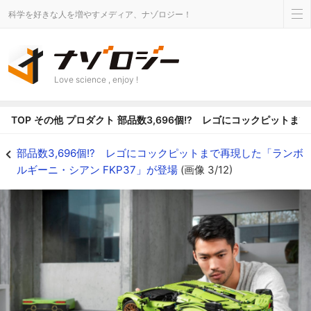
科学を好きな人を増やすメディア、ナゾロジー！
Love science , enjoy !
TOP
その他
プロダクト
部品数3,696個!? レゴにコックピットま
部品数3,696個!? レゴにコックピットまで再現した「ランボルギーニ・シアン F
部品数3,696個!? レゴにコックピットまで再現した「ランボ
ルギーニ・シアン FKP37」が登場
(画像 3/12)