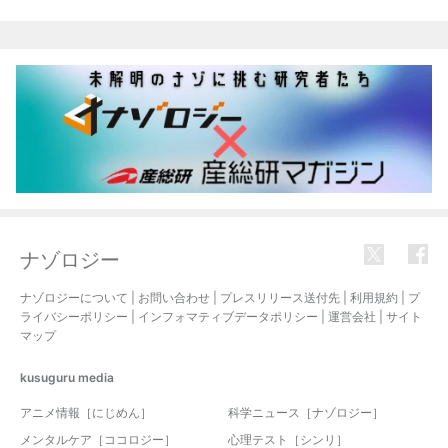
関連記事
ナゾロジー
ナゾロジーについて
|
お問い合わせ
|
プレスリリース送付先
|
利用規約
|
プ
ライバシーポリシー
|
インフォマティブデータポリシー
|
運営会社
|
サイト
マップ
kusuguru
media
アニメ情報［にじめん］
科学ニュース［ナゾロジー］
メンタルケア［ココロジー］
心理テスト［シンリ］