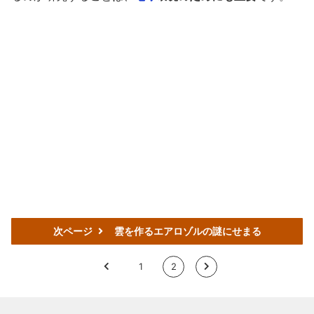
次ページ
雲を作るエアロゾルの謎にせまる
<
1
2
>