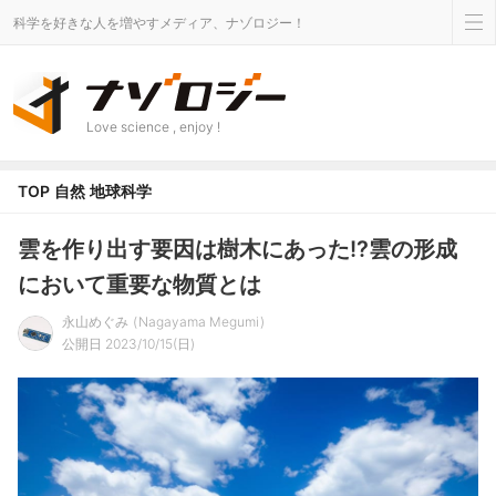
科学を好きな人を増やすメディア、ナゾロジー！
Love science , enjoy !
TOP
自然
地球科学
雲を作り出す要因は樹木にあった!?雲の形成
において重要な物質とは
永山めぐみ
Nagayama Megumi
公開日 2023/10/15(日)