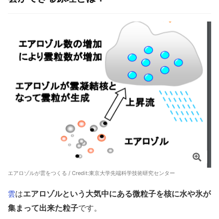
エアロゾルが雲をつくる / Credit:
東京大学先端科学技術研究センター
は
エアロゾルという大気中にある微粒子を核に
水や氷が
雲
集まって出来た粒子
です。