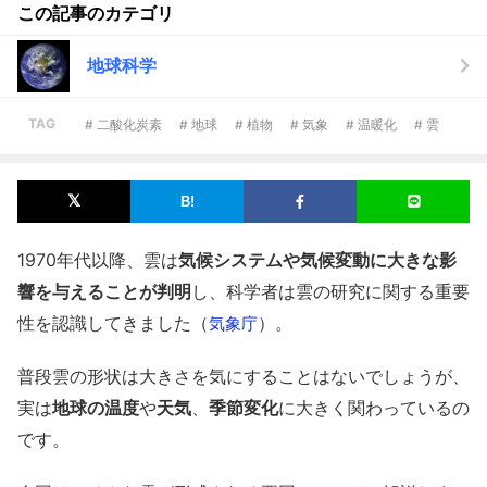
この記事のカテゴリ
地球科学
TAG
# 二酸化炭素
# 地球
# 植物
# 気象
# 温暖化
# 雲
1970年代以降、雲は
気候システムや気候変動に大きな影
響を与えることが判明
し、科学者は雲の研究に関する重要
性を認識してきました（
）。
気象庁
普段雲の形状は大きさを気にすることはないでしょうが、
実は
地球の温度
や
天気
、
季節変化
に大きく関わっているの
です。