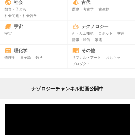
社会
古代
教育・子ども
歴史・考古学
古生物
社会問題・社会哲学
宇宙
テクノロジー
宇宙
AI・人工知能
ロボット
交通
情報・通信
家電
理化学
その他
物理学
量子論
数学
サブカル・アート
おもちゃ
プロダクト
ナゾロジーチャンネル動画公開中