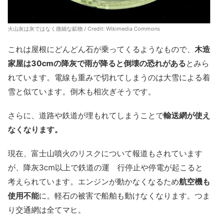
火山灰は灰ではなく微細な鉱物 / Credit: Wikimedia Commons
これは屋根にどんどん石が乗ってくるようなもので、
木造
家屋は30cmの降灰で雨が降ると倒壊の恐れがある
とみら
れています。電線も重みで切れてしまうのは大雪による着
雪と似ています。倒木も相次ぎそうです。
さらに、道路や鉄道が埋もれてしまうことで
輸送網が使え
なくなります。
現在、富士山噴火のリスクについて報道もされています
が、降灰3cm以上で鉄道の運 行停止や停電が起こると
考えられています。エンジンが動かなくなるため
航空機も
使用不能
に。軽石の被害で船舶も動けなくなります。つま
り交通網は全てマヒ。