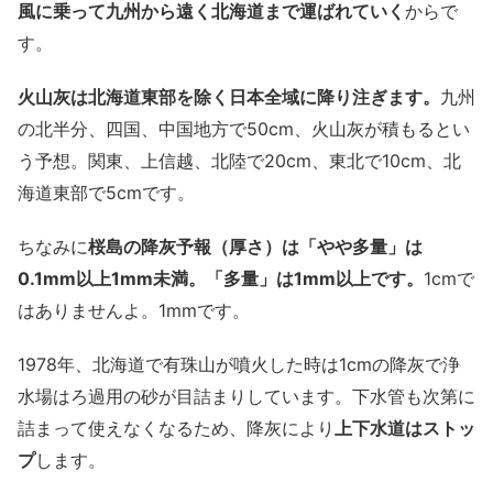
風に乗って九州から遠く北海道まで運ばれていく
からで
す。
火山灰は北海道東部を除く日本全域に降り注ぎます。
九州
の北半分、四国、中国地方で50cm、火山灰が積もるとい
う予想。関東、上信越、北陸で20cm、東北で10cm、北
海道東部で5cmです。
ちなみに
桜島の降灰予報（厚さ）は「やや多量」は
0.1mm以上1mm未満。「多量」は1mm以上です。
1cmで
はありませんよ。1mmです。
1978年、北海道で有珠山が噴火した時は1cmの降灰で浄
水場はろ過用の砂が目詰まりしています。下水管も次第に
詰まって使えなくなるため、降灰により
上下水道はストッ
プ
します。