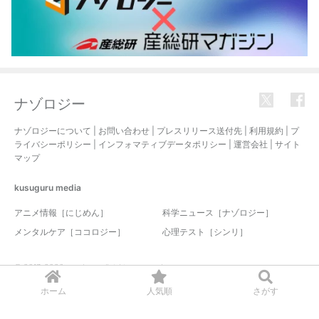
ナゾロジー
ナゾロジーについて
|
お問い合わせ
|
プレスリリース送付先
|
利用規約
|
プ
ライバシーポリシー
|
インフォマティブデータポリシー
|
運営会社
|
サイト
マップ
kusuguru
media
アニメ情報［にじめん］
科学ニュース［ナゾロジー］
メンタルケア［ココロジー］
心理テスト［シンリ］
© 2017-2026 nazology. all rights reserved.
ホーム
人気順
さがす