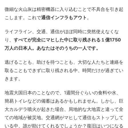
微細な火山灰は精密機器に入り込むことで不具合を引き起
こします。これで
通信インフラもアウト
。
ライフライン、交通、通信がほぼ同時に突然使えなくな
り、
すべてが完全にマヒした中に取り残される１億1750
万人の日本人。あなたはそのうちの一人です。
逃げることも、助けを待つことも、大切な人たちと連絡を
取ることもできずに取り残される中、時間だけが過ぎてい
きます。
地震大国日本のことなので、1週間分ぐらいの食料や水、
簡易トイレなどの備蓄はあるかもしれません。しかし、巨
大カルデラ噴火が起きた場合、局地的な大地震と違って全
ての地域が被災地。交通網がマヒして通信もストップして
いる中、誰が助けてくれるでしょうか？復旧はいつになる