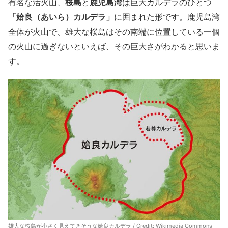
有名な活火山、
桜島
と
鹿児島湾
は巨大カルデラのひとつ
「姶良（あいら）カルデラ」
に囲まれた形です。鹿児島湾
全体が火山で、雄大な桜島はその南端に位置している一個
の火山に過ぎないといえば、その巨大さがわかると思いま
す。
雄大な桜島が小さく見えてきそうな姶良カルデラ / Credit: Wikimedia Commons