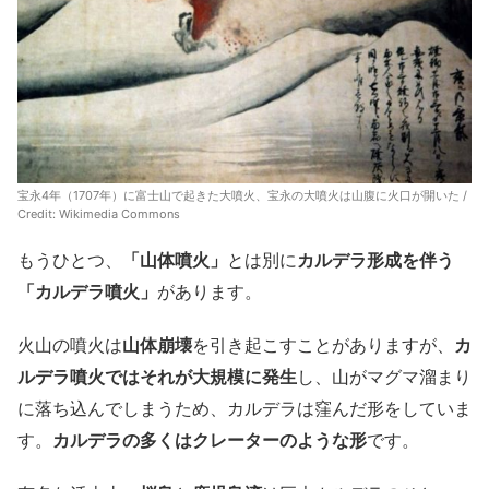
宝永4年（1707年）に富士山で起きた大噴火、宝永の大噴火は山腹に火口が開いた /
Credit: Wikimedia Commons
もうひとつ、
「山体噴火」
とは別に
カルデラ形成を伴う
「カルデラ噴火」
があります。
火山の噴火は
山体崩壊
を引き起こすことがありますが、
カ
ルデラ噴火ではそれが大規模に発生
し、山がマグマ溜まり
に落ち込んでしまうため、カルデラは窪んだ形をしていま
す。
カルデラの多くはクレーターのような形
です。