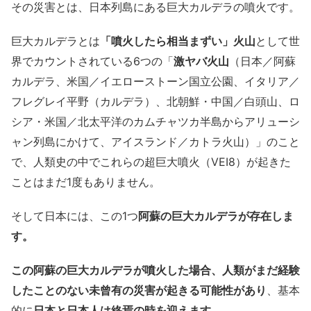
その災害とは、日本列島にある巨大カルデラの噴火です。
巨大カルデラとは
「噴火したら相当まずい」火山
として世
界でカウントされている6つの「
激ヤバ火山
（日本／阿蘇
カルデラ、米国／イエローストーン国立公園、イタリア／
フレグレイ平野（カルデラ）、北朝鮮・中国／白頭山、ロ
シア・米国／北太平洋のカムチャツカ半島からアリューシ
ャン列島にかけて、アイスランド／カトラ火山）」のこと
で、人類史の中でこれらの超巨大噴火（VEI8）が起きた
ことはまだ1度もありません。
そして日本には、この1つ
阿蘇の巨大カルデラが存在しま
す。
この阿蘇の巨大カルデラが噴火した場合、人類がまだ経験
したことのない未曾有の災害が起きる可能性があり
、基本
的に
日本と日本人は終焉の時を迎えます。