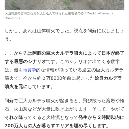
火山灰層の空洞に石膏を流し込んで得られた被害者の姿 / Credit: Wikimedia
Commons
しかし、あれは山体噴火でした。視点を阿蘇に戻しましょ
う。
ここから先は
阿蘇の巨大カルデラ噴火によって日本が終了
する最悪のシナリオ
です。このシナリオに出てくる数字
は、最も
的な情報が揃っている過去の巨大カルデラ
地質学
噴火で、今から約２万8000年前に起こった
姶良カルデラ
噴火を元に
しています。
阿蘇で巨大カルデラ噴火が起きると、飛び散った溶岩や軽
石、火山灰などが大量に吹き上がります。そして、やがて
それが降ってくると火砕流となって
発生から２時間以内に
700万人もの人が暮らすエリアを埋め尽くします。