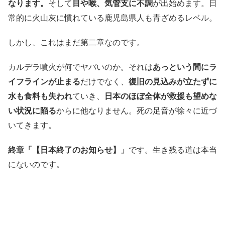
なります。
そして
目や喉、気管支に不調
が出始めます。日
常的に火山灰に慣れている鹿児島県人も青ざめるレベル。
しかし、これはまだ第二章なのです。
カルデラ噴火が何でヤバいのか。それは
あっという間にラ
イフラインが止まる
だけでなく、
復旧の見込みが立たずに
水も食料も失われ
ていき、
日本のほぼ全体が救援も望めな
い状況に陥る
からに他なりません。死の足音が徐々に近づ
いてきます。
終章「【日本終了のお知らせ】」
です。生き残る道は本当
にないのです。