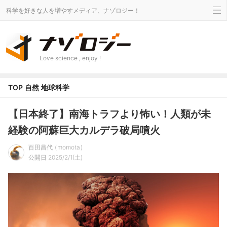
科学を好きな人を増やすメディア、ナゾロジー！
Love science , enjoy !
TOP
自然
地球科学
【日本終了】南海トラフより怖い！人類が未
経験の阿蘇巨大カルデラ破局噴火
百田昌代
momota
公開日 2025/2/1(土)