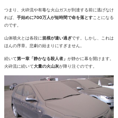
つまり、火砕流や有毒な火山ガスが到達する前に逃げなけ
れば、
手始めに700万人が短時間で命を落とす
ことになる
のです。
山体噴火とは各段に
規模が違い過ぎ
です。しかし、これは
ほんの序章。悲劇の始まりにすぎません。
続いて
第一章「静かなる殺人者」
が静かに幕を開けます。
火砕流に続いて
大量の火山灰
が降り注ぐのです。