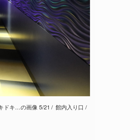
キ…の画像 5/21
館内入り口 /