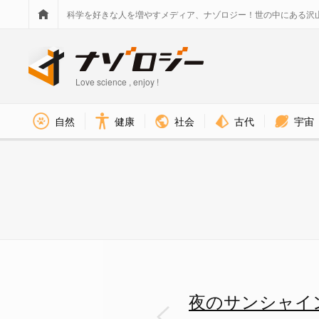
科学を好きな人を増やすメディア、ナゾロジー！世の中にある沢
Love science , enjoy !
社会
古代
宇宙
自然
健康
夜のサンシャイン水族館「もっ
夜のサンシャイ