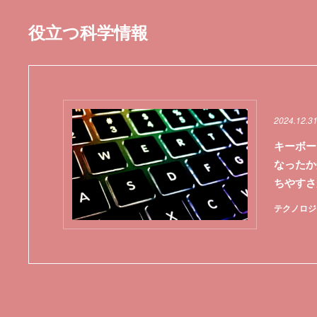
役立つ科学情報
2024.12.3
キーボー
なったか
ちやすさ
テクノロジ