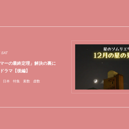
5 SAT
マーの最終定理」解決の裏に
ドラマ【後編】
日本
特集
素数
虚数