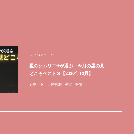
2020.12.01 TUE
星のソムリエ®が選ぶ、今月の星の見
どころベスト３【2020年12月】
レポート
天体観測
宇宙
特集