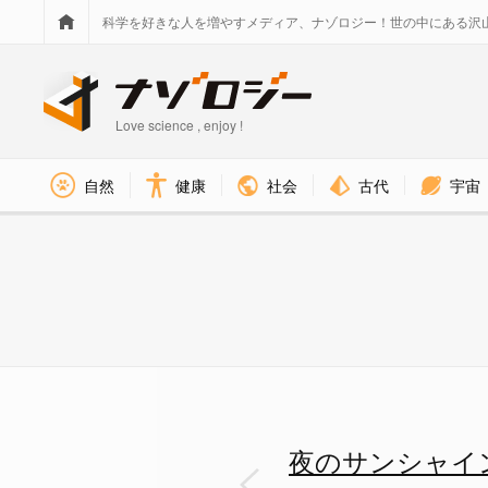
科学を好きな人を増やすメディア、ナゾロジー！世の中にある沢
Love science , enjoy !
社会
古代
宇宙
自然
健康
夜のサンシャイン水族館「もっと
夜のサンシャイ